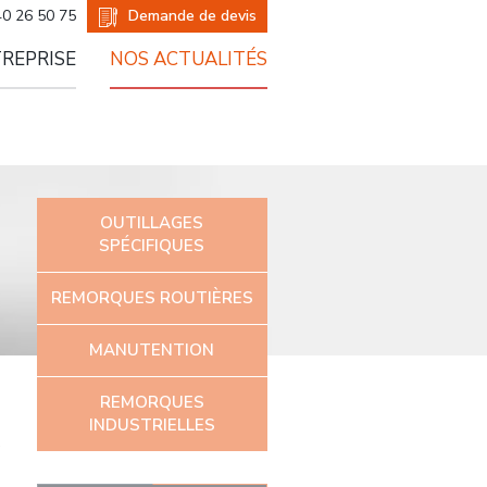
er
Demande de devis
40 26 50 75
TREPRISE
NOS ACTUALITÉS
OUTILLAGES
SPÉCIFIQUES
REMORQUES ROUTIÈRES
MANUTENTION
REMORQUES
INDUSTRIELLES
e