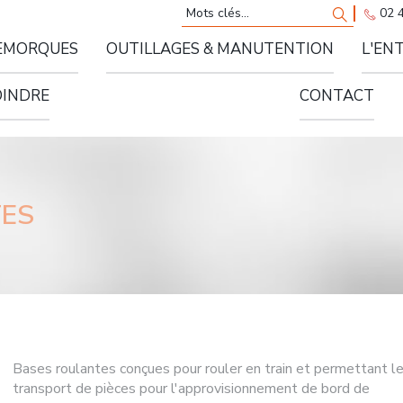
Rechercher
Recherch
02 
EMORQUES
OUTILLAGES & MANUTENTION
L'EN
ières spéciales
OINDRE
CONTACT
TES
Bases roulantes conçues pour rouler en train et permettant l
transport de pièces pour l'approvisionnement de bord de