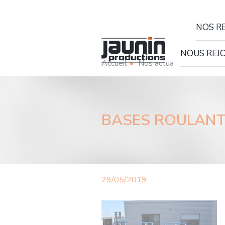
Panneau de gestion des cookies
NOS R
Remorques rout
NOUS REJ
Accueil
Nos actualités
BASES ROULAN
29/05/2019