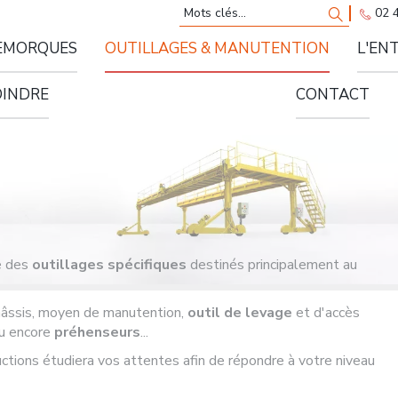
Rechercher
Recherch
02 
EMORQUES
OUTILLAGES & MANUTENTION
L'EN
ières spéciales
OINDRE
CONTACT
se des
outillages spécifiques
destinés principalement au
 Châssis, moyen de manutention,
outil de levage
et d'accès
ou encore
préhenseurs
...
ctions étudiera vos attentes afin de répondre à votre niveau