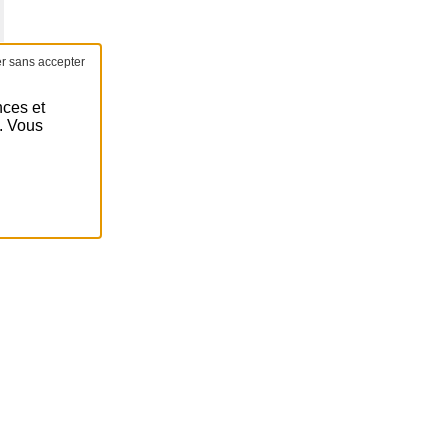
nces et
é. Vous