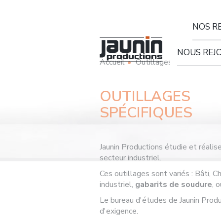
Panneau de gestion des cookies
NOS R
Remorques rout
NOUS REJ
Accueil
Outillages spécifiques
OUTILLAGES
SPÉCIFIQUES
Jaunin Productions étudie et réali
secteur industriel.
Ces outillages sont variés : Bâti,
industriel,
gabarits de soudure
, 
Le bureau d'études de Jaunin Produ
d'exigence.