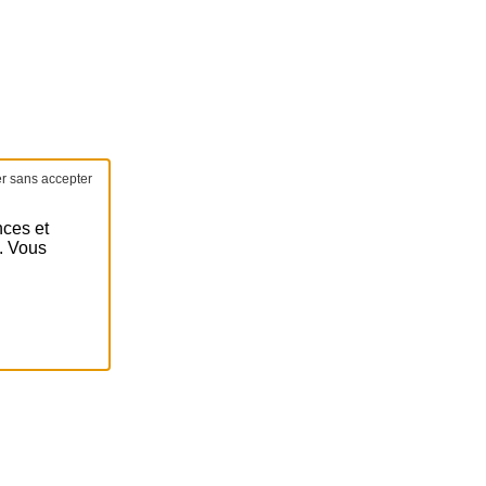
e
nces et
é. Vous