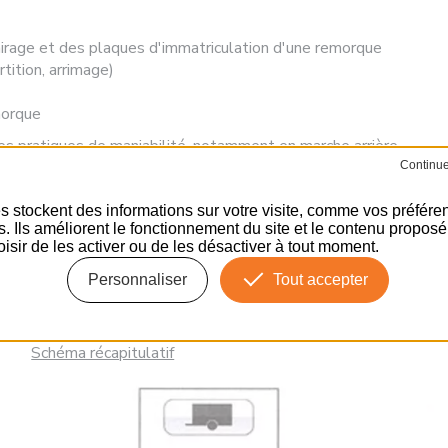
airage et des plaques d'immatriculation d'une remorque
tition, arrimage)
morque
es pratiques de maniabilité, notamment en marche arrière.
 (durée totale 3h, avec un minimum de 50 minutes par élève). Ell
s stockent des informations sur votre visite, comme vos préfére
suivants :
ns. Ils améliorent le fonctionnement du site et le contenu propos
cipation, freinage
isir de les activer ou de les désactiver à tout moment.
ajectoires, croisement, dépassement
Personnaliser
Tout accepter
 usagers
 nécessaire de passer le permis E.
Schéma récapitulatif