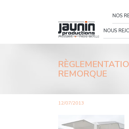
Panneau de gestion des cookies
NOS R
Remorques rout
NOUS REJ
Accueil
Nos actualités
RÈGLEMENTATIO
REMORQUE
12/07/2013