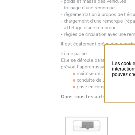
- poids et masse des véhicules
- freinage d'une remorque
- règlementation à propos de l'écl
- chargement d'une remorque (répar
- attelage d'une remorque
- règles de circulation avec une re
Il est également prévu des exercic
2ème partie :
Elle se déroule dans la circulation
Les cookie
prévoit l'apprentissage des points 
interactio
maîtrise de l'ensemble, anti
pouvez cho
conduite de l'ensemble, tr
prise en compte des autres
Dans tous les autres cas, il est