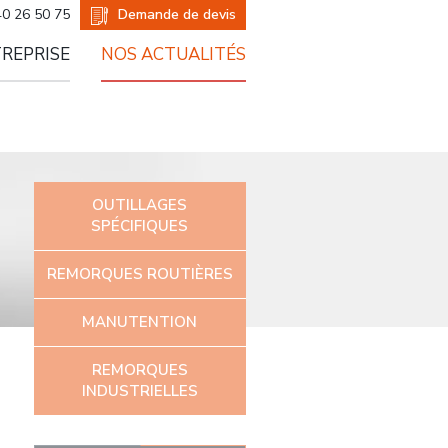
er
Demande de devis
40 26 50 75
TREPRISE
NOS ACTUALITÉS
OUTILLAGES
SPÉCIFIQUES
REMORQUES ROUTIÈRES
MANUTENTION
REMORQUES
INDUSTRIELLES