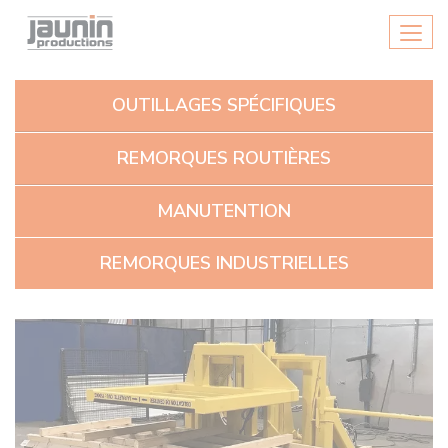
Panneau de gestion des cookies
Men
OUTILLAGES SPÉCIFIQUES
REMORQUES ROUTIÈRES
MANUTENTION
REMORQUES INDUSTRIELLES