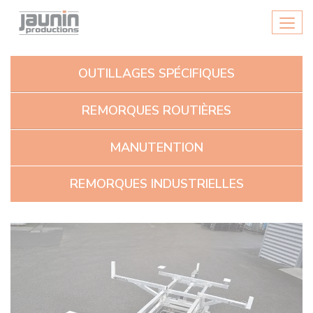
Panneau de gestion des cookies
Men
OUTILLAGES SPÉCIFIQUES
REMORQUES ROUTIÈRES
MANUTENTION
REMORQUES INDUSTRIELLES