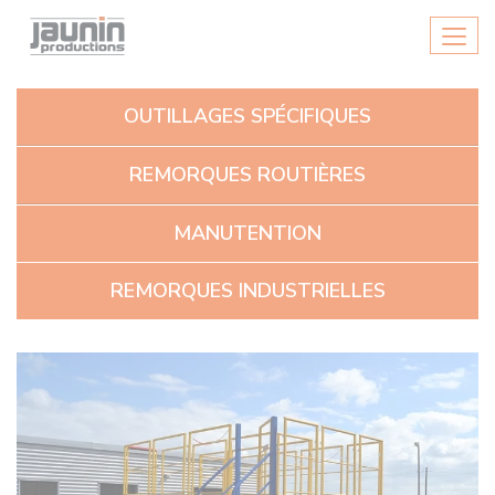
Panneau de gestion des cookies
Men
OUTILLAGES SPÉCIFIQUES
REMORQUES ROUTIÈRES
MANUTENTION
REMORQUES INDUSTRIELLES