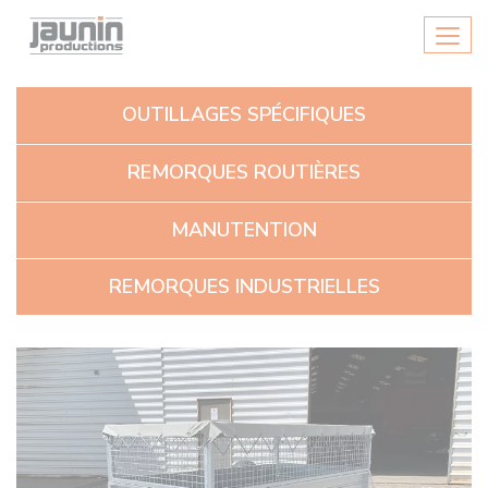
Panneau de gestion des cookies
Men
OUTILLAGES SPÉCIFIQUES
REMORQUES ROUTIÈRES
MANUTENTION
REMORQUES INDUSTRIELLES