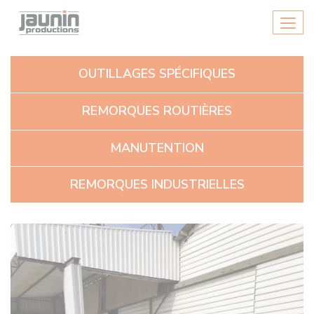
Panneau de gestion des cookies
Men
OUTILLAGES SPÉCIFIQUES
REMORQUES ROUTIÈRES
MANUTENTION
REMORQUES INDUSTRIELLES