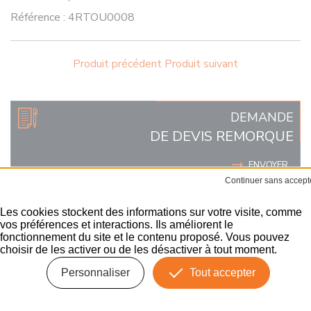
Référence :
4RTOU0008
Produit précédent
Produit suivant
DEMANDE
DE DEVIS REMORQUE
ENVOYER
Les cookies stockent des informations sur votre visite, comme
REMORQUES SPÉCIALES
vos préférences et interactions. Ils améliorent le
fonctionnement du site et le contenu proposé. Vous pouvez
Remorque
choisir de les activer ou de les désactiver à tout moment.
Personnaliser
Tout accepter