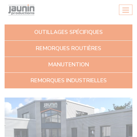
Panneau de gestion des cookies
Men
OUTILLAGES SPÉCIFIQUES
REMORQUES ROUTIÈRES
MANUTENTION
REMORQUES INDUSTRIELLES