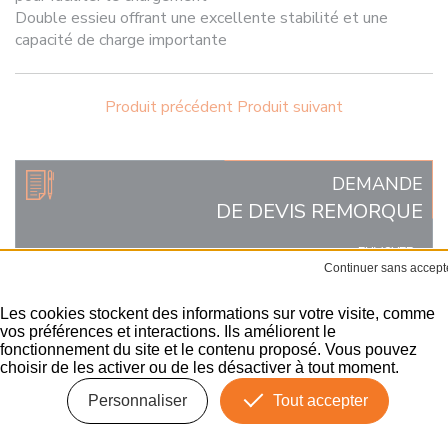
Double essieu offrant une excellente stabilité et une
capacité de charge importante
Produit précédent
Produit suivant
DEMANDE
DE DEVIS REMORQUE
ENVOYER
Les cookies stockent des informations sur votre visite, comme
vos préférences et interactions. Ils améliorent le
REMORQUES SPÉCIALES
fonctionnement du site et le contenu proposé. Vous pouvez
choisir de les activer ou de les désactiver à tout moment.
Remorque
Personnaliser
Tout accepter