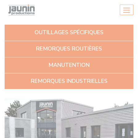
Panneau de gestion des cookies
Men
OUTILLAGES SPÉCIFIQUES
REMORQUES ROUTIÈRES
MANUTENTION
REMORQUES INDUSTRIELLES