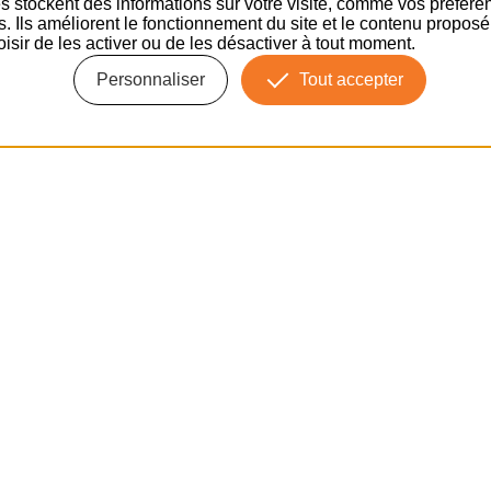
s stockent des informations sur votre visite, comme vos préfére
ns. Ils améliorent le fonctionnement du site et le contenu propos
isir de les activer ou de les désactiver à tout moment.
oduit précédent
Produit suivant
Personnaliser
Tout accepter