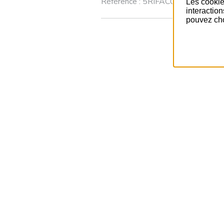
Référence :
5RIFAC0017
Les cookie
interactio
pouvez cho
Pr