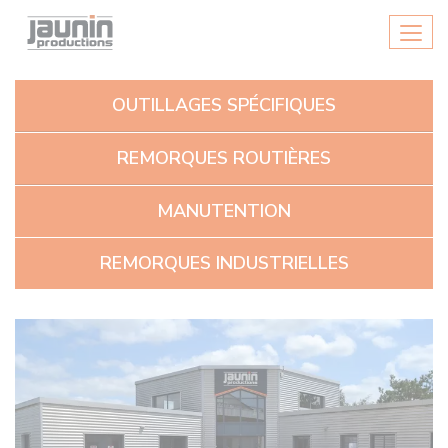
Panneau de gestion des cookies
Men
OUTILLAGES SPÉCIFIQUES
REMORQUES ROUTIÈRES
MANUTENTION
REMORQUES INDUSTRIELLES