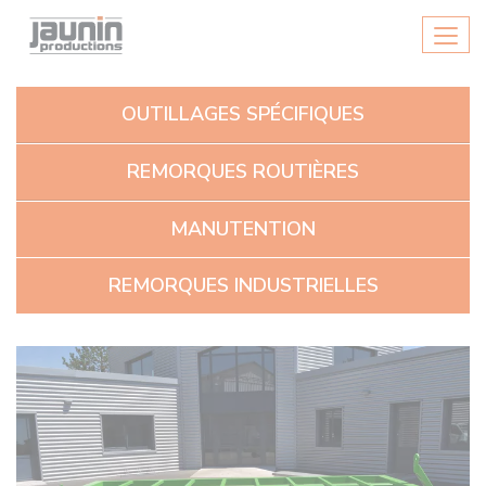
Panneau de gestion des cookies
Men
OUTILLAGES SPÉCIFIQUES
REMORQUES ROUTIÈRES
MANUTENTION
REMORQUES INDUSTRIELLES