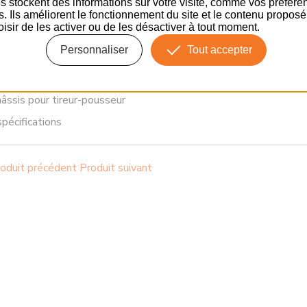
s stockent des informations sur votre visite, comme vos préfére
tres, largeur de 2,50 mètres
ns. Ils améliorent le fonctionnement du site et le contenu propos
isir de les activer ou de les désactiver à tout moment.
Personnaliser
Tout accepter
lancher en bois exotique
ivotantes
châssis pour tireur-pousseur
pécifications
oduit précédent
Produit suivant