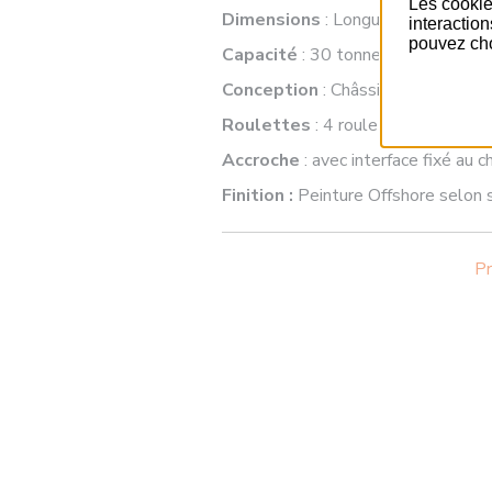
Les cookie
Dimensions
: Longueur de 4,50 mè
interactio
pouvez cho
Capacité
: 30 tonnes
Conception
: Châssis acier avec p
Roulettes
: 4 roulettes dont 2 p
Accroche
: avec interface fixé au 
Finition :
Peinture Offshore selon s
Pr