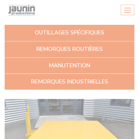
Panneau de gestion des cookies
Men
OUTILLAGES SPÉCIFIQUES
REMORQUES ROUTIÈRES
MANUTENTION
REMORQUES INDUSTRIELLES