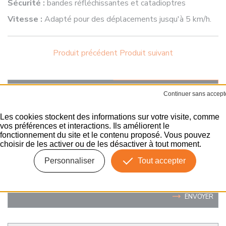
Sécurité :
bandes réfléchissantes et catadioptres
Vitesse :
Adapté pour des déplacements jusqu'à 5 km/h.
Produit précédent
Produit suivant
REMORQUE
DEMANDE DE DEVIS LOCATION DE
ENVOYER
Les cookies stockent des informations sur votre visite, comme
vos préférences et interactions. Ils améliorent le
fonctionnement du site et le contenu proposé. Vous pouvez
choisir de les activer ou de les désactiver à tout moment.
DEMANDE DE DEVIS REMORQUE
Personnaliser
Tout accepter
INDUSTRIELLE
SUR-MESURE
ENVOYER