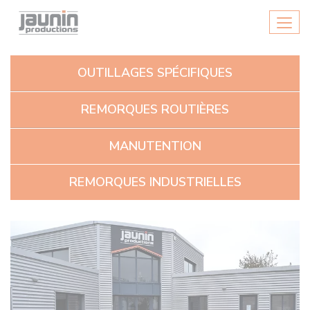
Panneau de gestion des cookies
Men
OUTILLAGES SPÉCIFIQUES
REMORQUES ROUTIÈRES
MANUTENTION
REMORQUES INDUSTRIELLES