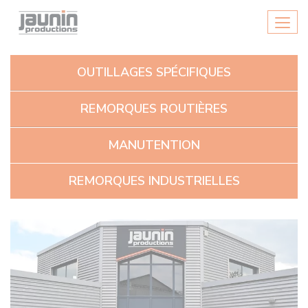
Panneau de gestion des cookies
Men
OUTILLAGES SPÉCIFIQUES
REMORQUES ROUTIÈRES
MANUTENTION
REMORQUES INDUSTRIELLES